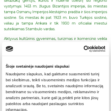
seldžiukų gentys, kurios ir nulėmė tolesnį šio regiono
vystymąsi. 1453 m. žlugus Bizantijos imperijai, šis miestas
tampa Osmanų Imperijos klestėjimo pradžia ir šios imperijos
sostine. Šis miestas iki pat 1923 m. buvo Turkijos sostinė,
vėliau ja tampa Ankara ir tik 1930 m oficialiai miestui
suteikiamas Stambulo vardas.
Aktyvus kultūrinis gyvenimas, turizmas ir komercinė veikla
yra labai svarbūs miesto reiškiniai. Tačiau didelės Stambulo
problemos yra spartus gyventojų skaičiaus augimas
(paskutiniais duomenimis Stambule gyvena apie 17 mln.
gyventojų), transporto spūsčių problema, istorinių pastatų
Šioje svetainėje naudojami slapukai
restauravimas.
Naudojame slapukus, kad galėtume suasmeninti turinį
Kasdienis gyvenimas šalia saugomų romėnų, bizantiečių,
bei skelbimus, teikti visuomeninės medijos funkcijas ir
turkų monumentų yra spalvingas ir gyvybingas. Miestas
analizuoti srautą. Be to, svetainės naudojimo informaciją
taip pat vertinamas kaip
Turkijos
verslo, pramogų, kultūros,
bendriname su visuomeninės medijos, reklamavimo ir
švietimo, prekybos, turizmo ir meno sostinė. Stambule yra 3
analizės partneriais, kurie gali ją pridėti prie kitos jūsų
universitetai, ekonomikos ir prekybos, dailės menų
pateiktos arba naudojant paslaugas surinktos
akademijos. Stambulas žymus – senais universitetais.
informacijos.
Pirmoji aukštojo mokslo įstaiga čia duris atvėrė dar 1453 m.,