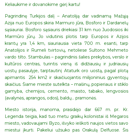
Keliaukime ir dovanokime gėrį kartu!
Pagrindinę Turkijos dalį – Anatoliją dar vadinamą Mažąją
Azija nuo Europos skiria Marmuro jūra, Bosforo ir Dardanelų
sąsiauriai. Bosforo sąsiauris driekiasi 31 km nuo Juodosios iki
Marmūro jūrų. Jo vidutinis plotis tarp Europos ir Azijos
krantų yra 1,4 km, siauriausia vieta 700 m. esanti, tarp
Anatolijos ir Rumeli tvirtovių, netoliese Sultono Mehmeto
vardo tilto. Stambulas – pagrindinis šalies prekybos, verslo ir
kultūros centras, turintis vieną iš didžiausių ir judriausių
uostų pasaulyje, tarptautinį Ataturk oro uostą, pagal plotą
apimantis 254 km2 ir skaičiuojantis milijoninius gyventojų
skaičius. Šiame mieste sutelkta – mašinų, popieriaus ir stiklo
gamyba, chemijos, cemento, maisto, tabako, lengvosios
(avalynės, aprangos, odos), baldų… pramonės.
Miesto istorija, manoma, prasidėjo dar 667 m. pr. Kr.
Legenda teigia, kad tuo metu graikų kolonistai iš Megaros
miesto, vadovaujami Byzo, išvyko ieškoti naujos vietos savo
miestui įkurti. Pakeliui užsuko pas Orakulą Delfuose. Šis