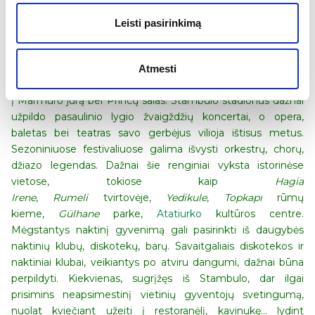
Palace (sultonų rūmus), Aleksandrijos laikų – miesto
požemines vandens saugyklas, Architektūros muziejų,
Leisti pasirinkimą
Aukso ir Egiptietiškąjį – turgus, garsiuosius tiltus per
Bosforo sąsiaurį. Taksimo aikštę, nė kiek nenusileidžiančią
visiems gerai žinomai Londone Pikadilio aikštei; čia galima
Atmesti
pasivaikščioti, užsukti į naktinį klubą, arba pasigėrėti vaizdais
į Marmuro jūrą bei Princų salas. Stambulo stadionus dažnai
užpildo pasaulinio lygio žvaigždžių koncertai, o opera,
baletas bei teatras savo gerbėjus vilioja ištisus metus.
Sezoniniuose festivaliuose galima išvysti orkestrų, chorų,
džiazo legendas. Dažnai šie renginiai vyksta istorinėse
vietose, tokiose kaip
Hagia
Irene
,
Rumeli
tvirtovėje,
Yedikule
,
Topkapı
rūmų
kieme,
Gülhane
parke,
Atatiurko
kultūros centre.
Mėgstantys naktinį gyvenimą gali pasirinkti iš daugybės
naktinių klubų, diskotekų, barų. Savaitgaliais diskotekos ir
naktiniai klubai, veikiantys po atviru dangumi, dažnai būna
perpildyti. Kiekvienas, sugrįžęs iš Stambulo, dar ilgai
prisimins neapsimestinį vietinių gyventojų svetingumą,
nuolat kviečiant užeiti į restoranėlį, kavinukę… lydint